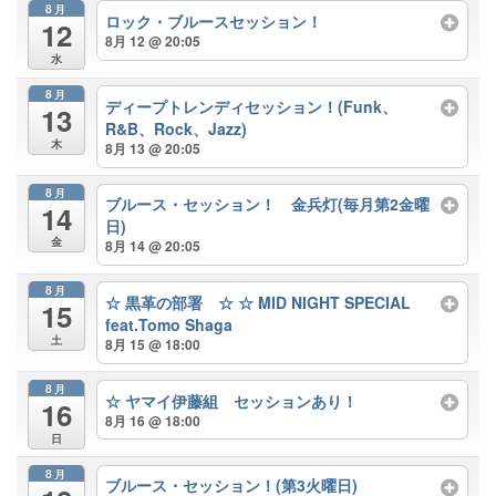
8月
ロック・ブルースセッション！
12
8月 12 @ 20:05
水
8月
ディープトレンディセッション！(Funk、
13
R&B、Rock、Jazz)
木
8月 13 @ 20:05
8月
ブルース・セッション！ 金兵灯(毎月第2金曜
14
日)
金
8月 14 @ 20:05
8月
☆ 黒革の部署 ☆ ☆ MID NIGHT SPECIAL
15
feat.Tomo Shaga
土
8月 15 @ 18:00
8月
☆ ヤマイ伊藤組 セッションあり！
16
8月 16 @ 18:00
日
8月
ブルース・セッション！(第3火曜日)