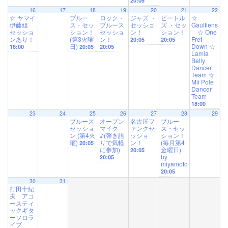
20:05
16
17
18
19
20
21
22
☆ ヤマイ
ブルー
ロック・
ジャズ ・
ビートル
☆
伊藤組
ス・セッ
ブルース
セッショ
ズ ・セッ
Gaultiens
セッショ
ション！
セッショ
ン！
ション！
☆ One
ンあり！
(第3火曜
ン！
Fret
20:05
20:05
日)
Down ☆
18:00
20:05
20:05
Lamia
Belly
Dancer
Team ☆
Mii Pole
Dancer
Team
18:00
23
24
25
26
27
28
29
ブルース
オープン
名古屋フ
ブルー
セッショ
マイク
ァンクセ
ス・セッ
ン (第4火
♪(弾き語
ッショ
ション！
曜)
りで気軽
ン！
(毎月第4
20:05
に参加)
金曜日)
20:05
by
20:05
miyamoto
20:05
30
31
打田十紀
夫 アコ
ースティ
ックギタ
ーソロラ
イブ