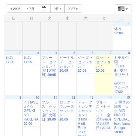
2025
7月
9月
2027
日
月
火
水
木
金
土
1
休み
17:00
2
3
4
5
6
7
8
休み
休み
ブルー
ビートル
ジャズ ・
ロック・
ミチル企
ス・セッ
ズ ・セッ
セッショ
セッショ
画
17:00
17:00
ション！
ション！
ン！
ン！
「Like
(第1火曜
it」夏だ
20:05
20:05
20:05
日)
祭りだ
20:05
@スロー
ブルース
17:30
9
10
11
12
13
14
15
☆ RAVE
ブルー
ロック・
ディープ
ブルー
☆ 黒革の
UP ☆
ス・セッ
ブルース
トレンデ
ス・セッ
部署 ☆
GENKI
ション！
セッショ
ィセッシ
ショ
☆ MID
NO
(第2火曜
ン！
ョン！
ン！ 金
NIGHT
KAKERA
日)
(Funk、
兵灯(毎月
SPECIAL
20:05
20:05
R&B、
第2金曜
feat.Tomo
20:00
Rock、
日)
Shaga
20:05
Jazz)
18:00