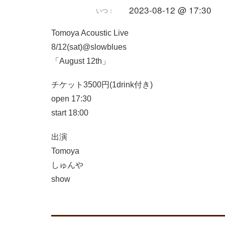
2023-08-12 @ 17:30
いつ：
Tomoya Acoustic Live
8/12(sat)@slowblues
「August 12th」
チケット3500円(1drink付き)
open 17:30
start 18:00
出演
Tomoya
しゅんや
show