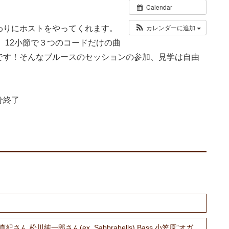
Calendar
カレンダーに追加
わりにホストをやってくれます。
、12小節で３つのコードだけの曲
です！そんなブルースのセッションの参加、見学は自由
分終了
itar 静沢真紀さん 松川純一郎さん(ex. Sabbrabells) Bass 小笠原”オガ