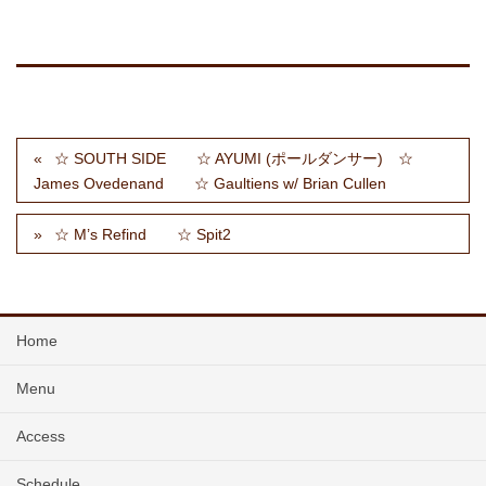
☆ SOUTH SIDE ☆ AYUMI (ポールダンサー) ☆
James Ovedenand ☆ Gaultiens w/ Brian Cullen
☆ M’s Refind ☆ Spit2
Home
Menu
Access
Schedule